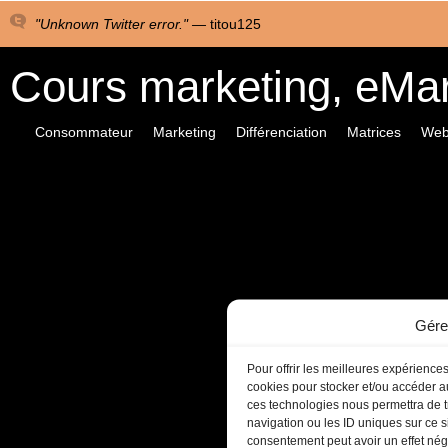
"Unknown Twitter error." —
titou125
Cours marketing, eMa
Consommateur
Marketing
Différenciation
Matrices
Web
Gére
Pour offrir les meilleures expériences
cookies pour stocker et/ou accéder au
ces technologies nous permettra de t
navigation ou les ID uniques sur ce si
consentement peut avoir un effet négat