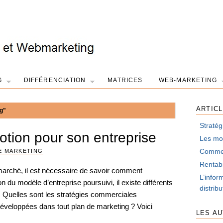
G
DIFFÉRENCIATION
MATRICES
WEB-MARKETING
ARTIC
g"
Stratég
otion pour son entreprise
Les mot
Comment
E MARKETING
Rentabi
marché, il est nécessaire de savoir comment
L’infor
 du modèle d’entreprise poursuivi, il existe différents
distrib
. Quelles sont les stratégies commerciales
 développées dans tout plan de marketing ? Voici
LES A