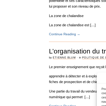
potentielle et ses caractéristiques so
lui proposer et son niveau de prix.
La zone de chalandise
La zone de chalandise est […]
Continue Reading
→
L’organisation du t
by
ETIENNE BLUM
·
in
POLITIQUE DE 
Le premier enseignement que reçoit le
apprendre à détecter et à exploiter l
fiches de prospection et de chientèle
Pou
Une partie du travail du vendeur est 
coo
numérique qui permet […]
ces
nav
con