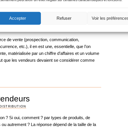
Accepter
Refuser
Voir les préférence
ectifs de la force de vente
DISTRIBUTION
orce de vente (prospection, communication,
urrence, etc.), il en est une, essentielle, que l’on
ente, matérialisée par un chiffre d’affaires et un volume
aut que les vendeurs devaient se considérer comme
 vendeurs
DISTRIBUTION
non ? Si oui, comment ? par types de produits, de
 ou autrement ? La réponse dépend de la taille de la