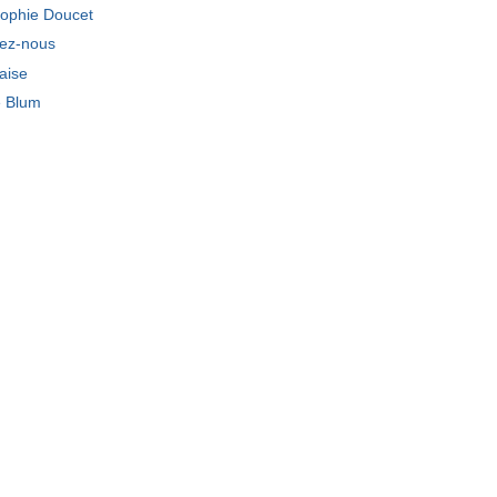
ophie Doucet
tez-nous
laise
e Blum