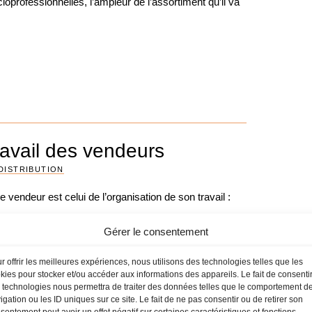
cioprofessionnelles, l’ampleur de l’assortiment qu’il va
ravail des vendeurs
DISTRIBUTION
 vendeur est celui de l’organisation de son travail :
es sources d’information apprendre à consigner sur les
Gérer le consentement
 les éléments essentiels.
r offrir les meilleures expériences, nous utilisons des technologies telles que les
facilitée depuis quelques années avec l’apparition du
kies pour stocker et/ou accéder aux informations des appareils. Le fait de consenti
 technologies nous permettra de traiter des données telles que le comportement d
igation ou les ID uniques sur ce site. Le fait de ne pas consentir ou de retirer son
sentement peut avoir un effet négatif sur certaines caractéristiques et fonctions.