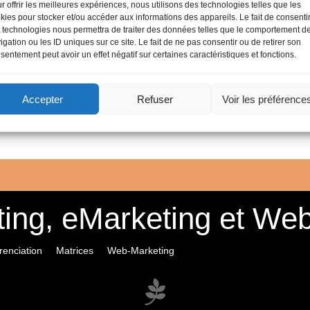
r offrir les meilleures expériences, nous utilisons des technologies telles que les
Anne-S
kies pour stocker et/ou accéder aux informations des appareils. Le fait de consenti
contac
 technologies nous permettra de traiter des données telles que le comportement d
igation ou les ID uniques sur ce site. Le fait de ne pas consentir ou de retirer son
Elise B
sentement peut avoir un effet négatif sur certaines caractéristiques et fonctions.
Etienn
Accepter
Refuser
Voir les préférence
ing, eMarketing et We
érenciation
Matrices
Web-Marketing
© 2011 Cours