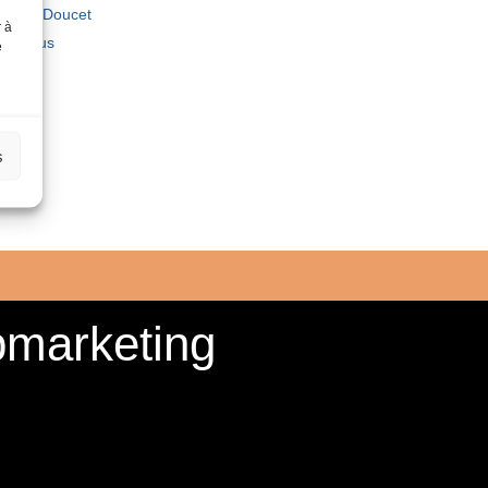
ophie Doucet
r à
tez-nous
e
laise
e Blum
s
bmarketing
 marketing, eMarketing et Webmarketing