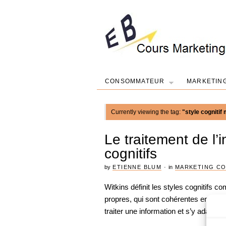
CONSOMMATEUR
MARKETIN
Currently viewing the tag:
"style cognitif
Le traitement de l’i
cognitifs
by
ETIENNE BLUM
·
in
MARKETING C
Witkins définit les styles cognitifs c
propres, qui sont cohérentes en elles
traiter une information et s’y adapte