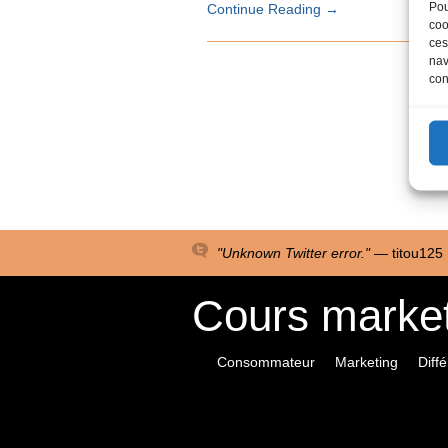
Pou
Continue Reading
→
coo
ces
nav
con
"Unknown Twitter error." —
titou125
Cours market
Consommateur
Marketing
Diff