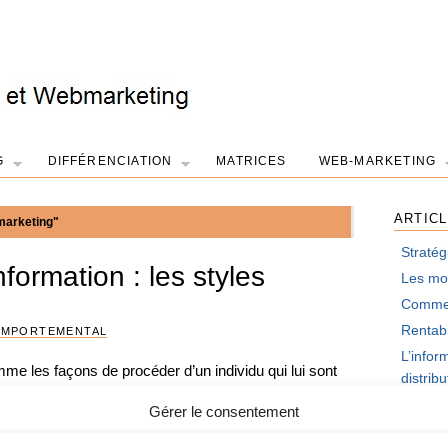
G
DIFFÉRENCIATION
MATRICES
WEB-MARKETING
ARTIC
 marketing"
Stratég
nformation : les styles
Les mot
Comment
Rentabi
OMPORTEMENTAL
L’infor
omme les façons de procéder d’un individu qui lui sont
distrib
-mêmes, qui relèvent de la sphère cognitive et pour
Gérer le consentement
r…
LES A