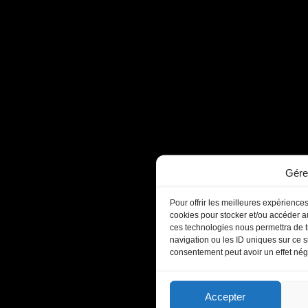
Gére
Pour offrir les meilleures expériences
cookies pour stocker et/ou accéder au
ces technologies nous permettra de t
navigation ou les ID uniques sur ce si
consentement peut avoir un effet négat
Accepter