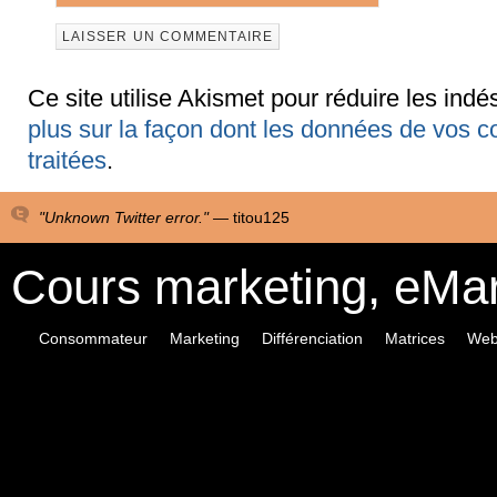
Ce site utilise Akismet pour réduire les indé
plus sur la façon dont les données de vos 
traitées
.
"Unknown Twitter error." —
titou125
Cours marketing, eMa
Consommateur
Marketing
Différenciation
Matrices
Web