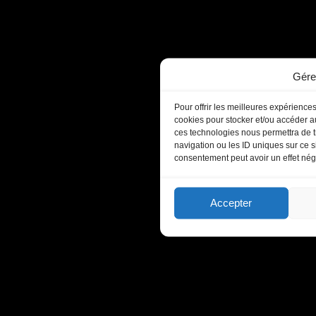
Gére
Pour offrir les meilleures expériences
cookies pour stocker et/ou accéder au
ces technologies nous permettra de t
navigation ou les ID uniques sur ce si
consentement peut avoir un effet négat
Accepter