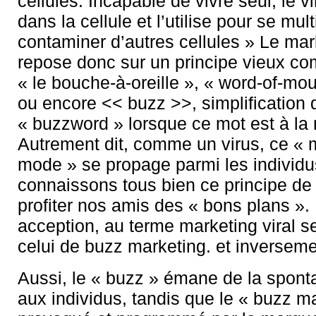
cellules. Incapable de vivre seul, le v
dans la cellule et l’utilise pour se multi
contaminer d’autres cellules » Le mark
repose donc sur un principe vieux c
« le bouche-à-oreille », « word-of-mo
ou encore << buzz >>, simplification 
« buzzword » lorsque ce mot est à la
Autrement dit, comme un virus, ce « 
mode » se propage parmi les individ
connaissons tous bien ce principe de v
profiter nos amis des « bons plans ».
acception, au terme marketing viral s
celui de buzz marketing. et inverseme
Aussi, le « buzz » émane de la spont
aux individus, tandis que le « buzz m