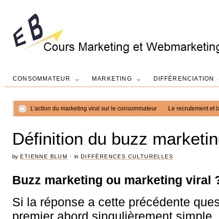
CONSOMMATEUR
MARKETING
DIFFÉRENCIATION
L’action du marketing viral sur le consommateur
Le recrutement et 
Définition du buzz marketi
by
ETIENNE BLUM
·
in
DIFFÉRENCES CULTURELLES
Buzz marketing ou marketing viral 
Si la réponse a cette précédente que
premier abord singulièrement simple, 