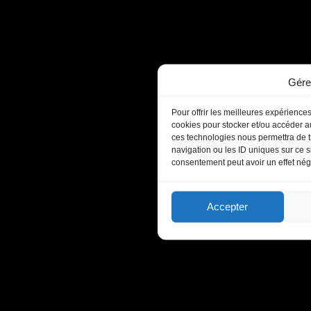
Gére
Pour offrir les meilleures expériences
cookies pour stocker et/ou accéder au
ces technologies nous permettra de t
navigation ou les ID uniques sur ce si
consentement peut avoir un effet négat
Accepter