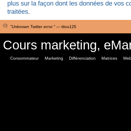
plus sur la façon dont les données de vos 
traitées
.
"Unknown Twitter error." —
titou125
Cours marketing, eMa
Consommateur
Marketing
Différenciation
Matrices
Web