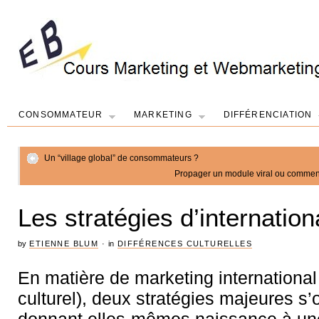
CONSOMMATEUR
MARKETING
DIFFÉRENCIATION
Un “village global” de consommateurs ?
Propager un module viral ou comment
Les stratégies d’internation
by
ETIENNE BLUM
·
in
DIFFÉRENCES CULTURELLES
En matière de marketing international
culturel), deux stratégies majeures s