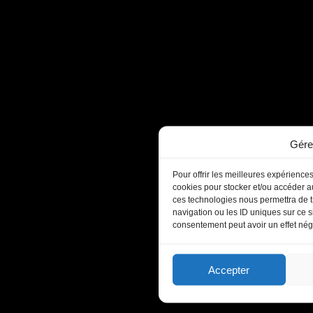
Gére
Pour offrir les meilleures expériences
cookies pour stocker et/ou accéder au
ces technologies nous permettra de t
navigation ou les ID uniques sur ce si
consentement peut avoir un effet négat
Accepter