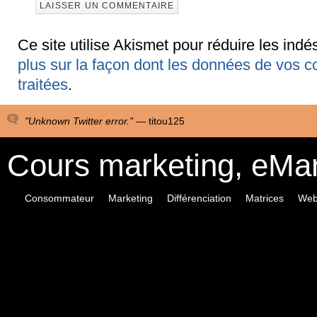
Ce site utilise Akismet pour réduire les indé
plus sur la façon dont les données de vos 
traitées
.
"Unknown Twitter error." —
titou125
Cours marketing, eMa
Consommateur
Marketing
Différenciation
Matrices
Web