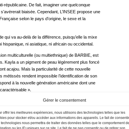
ti-républicaine. De fait, imaginer une quelconque
 s’avérerait biaisée. Cependant, L’INSEE propose une
Française selon le pays d’origine, le sexe et la
e qui va au-delà de la différence, puisqu’elle la mixe
 hispanique, ni asiatique, ni africain ou occidental.
ion multiculturelle (ou multiethnique) de BARBIE, est
nes. Kayla a un pigment de peau légèrement plus foncé
nt acajou. Mais la particularité de cette nouvelle
its métissés rendent impossible l’identification de son
spond à la nouvelle génération américaine dont une
 caractérisable ».
Gérer le consentement
de de forte segmentation suivant des critères ethniques.
ats-Unis, à nouveau plus globalisante, mais qui tient
r offrir les meilleures expériences, nous utilisons des technologies telles que les
lisation : l’objectif est de généraliser le marketing de
kies pour stocker et/ou accéder aux informations des appareils. Le fait de consenti
 technologies nous permettra de traiter des données telles que le comportement d
igation ou les ID uniques sur ce site. Le fait de ne pas consentir ou de retirer son