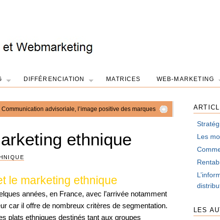
G
DIFFÉRENCIATION
MATRICES
WEB-MARKETING
ARTIC
Communication advisoriale, l’image positive des marques
Stratég
arketing ethnique
Les mot
Comment
HNIQUE
Rentabi
L’infor
et le marketing ethnique
distrib
uelques années, en France, avec l’arrivée notamment
eur car il offre de nombreux critères de segmentation.
LES A
 des plats ethniques destinés tant aux groupes