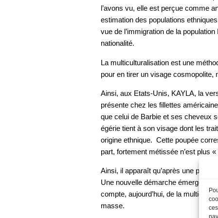
l’avons vu, elle est perçue comme an
estimation des populations ethniques
vue de l’immigration de la population 
nationalité.
La multiculturalisation est une méthod
pour en tirer un visage cosmopolite, ni
Ainsi, aux Etats-Unis, KAYLA, la vers
présente chez les fillettes américai
que celui de Barbie et ses cheveux so
égérie tient à son visage dont les tra
origine ethnique. Cette poupée corre
part, fortement métissée n’est plus «
Ainsi, il apparaît qu’après une pério
Une nouvelle démarche émerge aux Et
Pou
compte, aujourd’hui, de la multicultura
coo
masse.
ces
nav