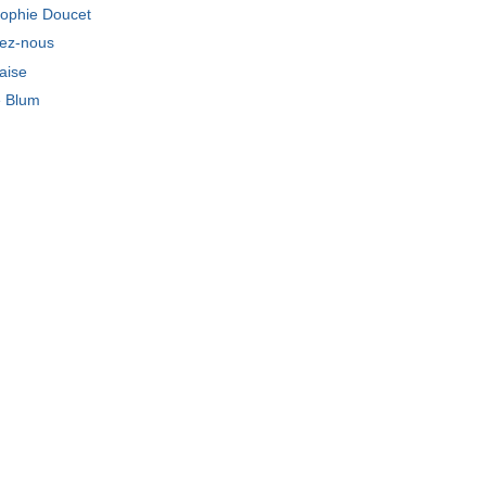
ophie Doucet
tez-nous
laise
e Blum