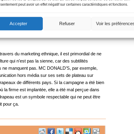
soulève deux grandes questions :
sentement peut avoir un effet négatif sur certaines caractéristiques et fonctions.
r seul but de commercer davantage en fondant sa
re des ethnies et des cultures ?
Accepter
Refuser
Voir les préférence
delà de la segmentation, un message médiatique et
 une perspective réaliste de nos sociétés post-
travers du marketing ethnique, il est primordial de ne
ure qui n’est pas la sienne, car des subtilités
es ne manquent pas. MC DONALD’S, par exemple,
ication hors média sur ses sets de plateau sur
drapeaux de différents pays. Si la campagne a été bien
où la firme est implantée, elle a été mal perçue dans
 drapeau est un symbole respectable qui ne peut être
it pour ça.