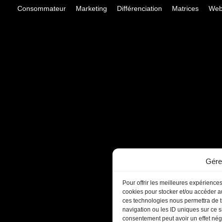
Consommateur
Marketing
Différenciation
Matrices
Web
Gére
Pour offrir les meilleures expériences
cookies pour stocker et/ou accéder au
ces technologies nous permettra de t
navigation ou les ID uniques sur ce si
consentement peut avoir un effet négat