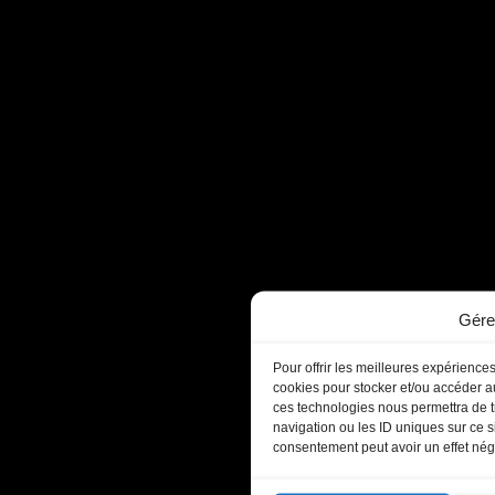
Gére
Pour offrir les meilleures expériences
cookies pour stocker et/ou accéder au
ces technologies nous permettra de t
navigation ou les ID uniques sur ce si
consentement peut avoir un effet négat