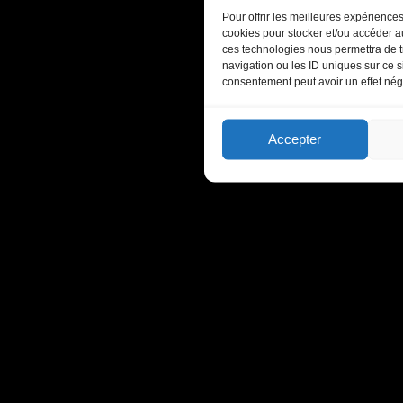
Pour offrir les meilleures expériences
cookies pour stocker et/ou accéder au
ces technologies nous permettra de t
navigation ou les ID uniques sur ce si
consentement peut avoir un effet négat
Accepter