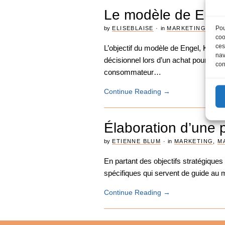
Le modèle de Engel
Pou
by
ELISEBLAISE
·
in
MARKETING COM
coo
ces
L’objectif du modèle de Engel, Kollat
nav
décisionnel lors d’un achat pour décou
con
consommateur…
Continue Reading
→
Élaboration d’une 
by
ETIENNE BLUM
·
in
MARKETING
,
M
En partant des objectifs stratégiques
spécifiques qui servent de guide au 
Continue Reading
→