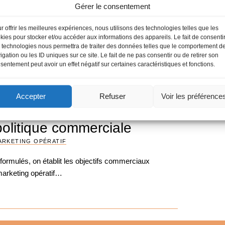
Gérer le consentement
Anne-S
, Kollat et Blackwell
contac
r offrir les meilleures expériences, nous utilisons des technologies telles que les
PORTEMENTAL
Elise B
kies pour stocker et/ou accéder aux informations des appareils. Le fait de consenti
Etienn
 technologies nous permettra de traiter des données telles que le comportement d
 et Blackwell est de mettre l’accent sur le processus
igation ou les ID uniques sur ce site. Le fait de ne pas consentir ou de retirer son
vrir la manière et les raisons d’agir du
sentement peut avoir un effet négatif sur certaines caractéristiques et fonctions.
Accepter
Refuser
Voir les préférence
politique commerciale
ARKETING OPÉRATIF
 formulés, on établit les objectifs commerciaux
marketing opératif…