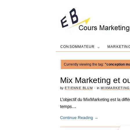
CONSOMMATEUR
MARKETIN
Currently viewing the tag:
"conception ma
Mix Marketing et out
by
ETIENNE BLUM
·
in
MIXMARKETING
L’objectif du MixMarketing est la dif
temps…
Continue Reading
→