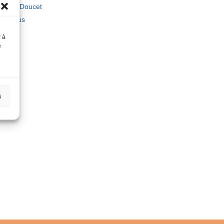
ophie Doucet
tez-nous
laise
r à
e Blum
e
s