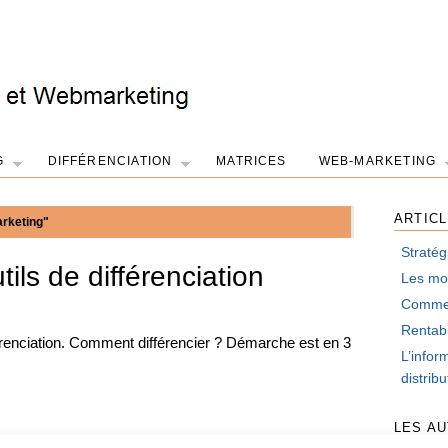
G
DIFFÉRENCIATION
MATRICES
WEB-MARKETING
ARTIC
rketing"
Stratég
ils de différenciation
Les mot
Comment
Rentabi
férenciation. Comment différencier ? Démarche est en 3
L’infor
distrib
LES A