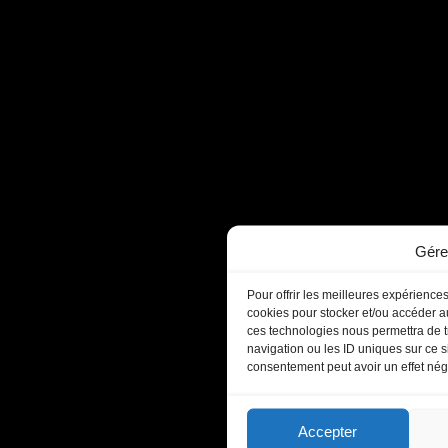
Gére
Pour offrir les meilleures expériences
cookies pour stocker et/ou accéder au
ces technologies nous permettra de t
navigation ou les ID uniques sur ce si
consentement peut avoir un effet négat
Accepter