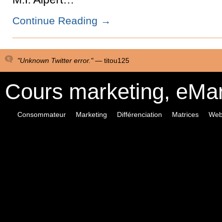
Continue Reading
→
"Unknown Twitter error." —
titou125
Cours marketing, eMa
Consommateur
Marketing
Différenciation
Matrices
Web