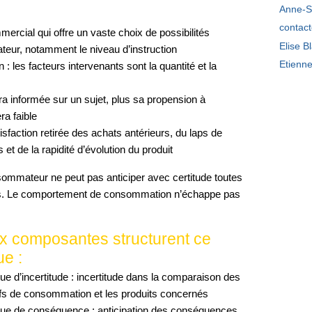
Anne-S
contac
rcial qui offre un vaste choix de possibilités
Elise B
ur, notamment le niveau d’instruction
Etienn
 : les facteurs intervenants sont la quantité et la
a informée sur un sujet, plus sa propension à
ra faible
tisfaction retirée des achats antérieurs, du laps de
et de la rapidité d’évolution du produit
nsommateur ne peut pas anticiper avec certitude toutes
s. Le comportement de consommation n’échappe pas
x composantes structurent ce
ue :
que d’incertitude : incertitude dans la comparaison des
ifs de consommation et les produits concernés
que de conséquence : anticipation des conséquences