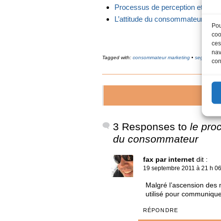
Processus de perception et d’éva
L’attitude du consommateur
Pou
coo
ces
nav
Tagged with:
consommateur marketing
•
segmentat
con
3 Responses to
le pro
du consommateur
fax par internet
dit :
19 septembre 2011 à 21 h 0
Malgré l’ascension des m
utilisé pour communiquer
RÉPONDRE