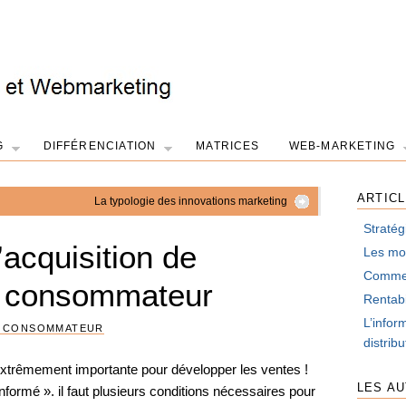
G
DIFFÉRENCIATION
MATRICES
WEB-MARKETING
ARTIC
La typologie des innovations marketing
Stratég
acquisition de
Les mot
Comment
du consommateur
Rentabi
L’infor
U CONSOMMATEUR
distrib
xtrêmement importante pour développer les ventes !
LES A
informé ». il faut plusieurs conditions nécessaires pour