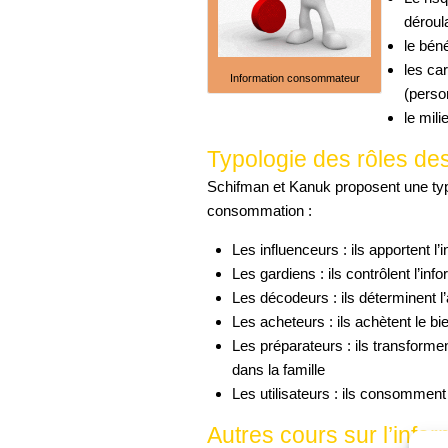
déroula
le bén
les ca
Information consommateur
(person
le mili
Typologie des rôles d
Schifman et Kanuk proposent une typ
consommation :
Les influenceurs : ils apportent l’
Les gardiens : ils contrôlent l’inf
Les décodeurs : ils déterminent l
Les acheteurs : ils achètent le bi
Les préparateurs : ils transforment
dans la famille
Les utilisateurs : ils consomment
Autres cours sur l’inf