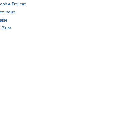
ophie Doucet
tez-nous
laise
e Blum