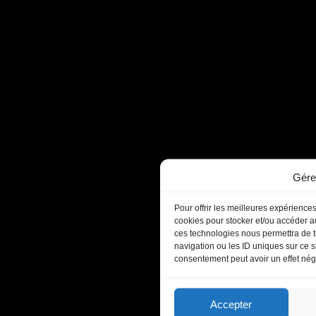
Gére
Pour offrir les meilleures expériences
cookies pour stocker et/ou accéder au
ces technologies nous permettra de t
navigation ou les ID uniques sur ce si
consentement peut avoir un effet négat
Accepter