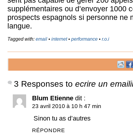
sent pas capable de gérer 200 appels
supplémentaires ou d’envoyer 1000 co
prospects espagnols si personne ne m
langue.
Tagged with:
email
•
internet
•
performance
•
r.o.i
3 Responses to
ecrire un emaili
Blum Etienne
dit :
23 avril 2010 à 10 h 47 min
Sinon tu as d’autres
RÉPONDRE