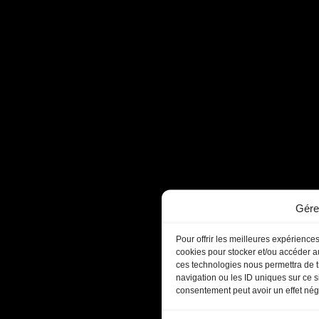
Gére
Pour offrir les meilleures expériences
cookies pour stocker et/ou accéder au
ces technologies nous permettra de t
navigation ou les ID uniques sur ce si
consentement peut avoir un effet négat