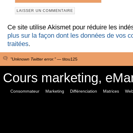
Ce site utilise Akismet pour réduire les indé
plus sur la façon dont les données de vos 
traitées
.
"Unknown Twitter error." —
titou125
Cours marketing, eMa
Consommateur
Marketing
Différenciation
Matrices
Web