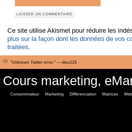
Ce site utilise Akismet pour réduire les indé
plus sur la façon dont les données de vos 
traitées
.
"Unknown Twitter error." —
titou125
Cours marketing, eMa
Consommateur
Marketing
Différenciation
Matrices
Web