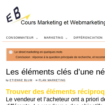
CONSOMMATEUR
MARKETING
DIFFÉRENCIATION
Le street marketing en quelques mots
Conclusion : réponse à la question principale de recherche, et reco
Les éléments clés d’une né
by
ETIENNE BLUM
·
in
PLAN MARKETING
Trouver des éléments récipro
Le vendeur et l’acheteur ont a priori d