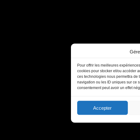
Gére
Pour offrir les meilleures expériences
cookies pour stocker et/ou accéder au
ces technologies nous permettra de t
navigation ou les ID uniques sur ce si
consentement peut avoir un effet négat
Accepter