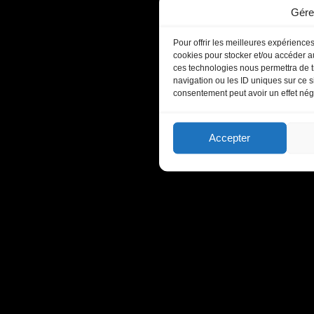
Gére
Pour offrir les meilleures expériences
cookies pour stocker et/ou accéder au
ces technologies nous permettra de t
navigation ou les ID uniques sur ce si
consentement peut avoir un effet négat
Accepter