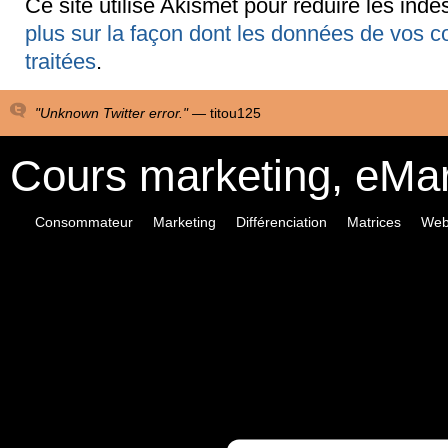
Ce site utilise Akismet pour réduire les indé
plus sur la façon dont les données de vos 
traitées
.
"Unknown Twitter error." —
titou125
Cours marketing, eMa
Consommateur
Marketing
Différenciation
Matrices
Web