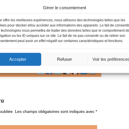
al productif :
c’est-à-dire la période dans laquelle
Gérer le consentement
plus financier permettant des investissements de
u d’extension. Idéalement le point d’acquisition du
r offrir les meilleures expériences, nous utilisons des technologies telles que les
kies pour stocker et/ou accéder aux informations des appareils. Le fait de consenti
vant le point maximum de la courbe de vie, c’est-à-dire
 technologies nous permettra de traiter des données telles que le comportement d
rité.
igation ou les ID uniques sur ce site. Le fait de ne pas consentir ou de retirer son
sentement peut avoir un effet négatif sur certaines caractéristiques et fonctions.
 la viabilité économique de toute activité nouvelle.
Accepter
Refuser
Voir les préférence
re
publiée.
Les champs obligatoires sont indiqués avec
*