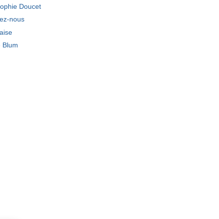
ophie Doucet
tez-nous
laise
e Blum