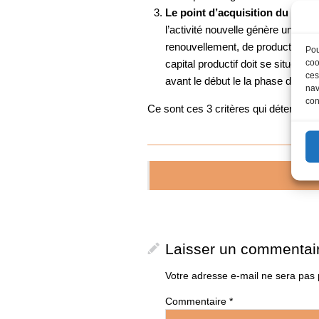
Le point d’acquisition du capit
l’activité nouvelle génère un sur
renouvellement, de productivité o
Pou
coo
capital productif doit se situer a
ces
avant le début le la phase de matu
nav
con
Ce sont ces 3 critères qui déterminent
Laisser un commentai
Votre adresse e-mail ne sera pas 
Commentaire
*