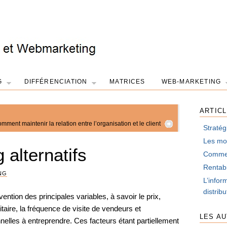
G
DIFFÉRENCIATION
MATRICES
WEB-MARKETING
ARTIC
mment maintenir la relation entre l’organisation et le client
Stratég
Les mot
 alternatifs
Comment
Rentabi
NG
L’infor
distrib
rvention des principales variables, à savoir le prix,
itaire, la fréquence de visite de vendeurs et
LES A
nelles à entreprendre. Ces facteurs étant partiellement