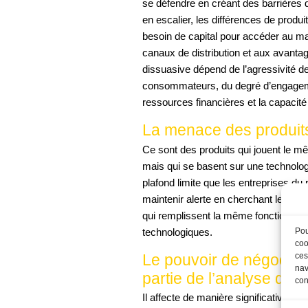
se défendre en créant des barrières d
en escalier, les différences de produ
besoin de capital pour accéder au mar
canaux de distribution et aux avantag
dissuasive dépend de l’agressivité d
consommateurs, du degré d’engagemen
ressources financières et la capacité 
La menace des produits 
Ce sont des produits qui jouent le
mais qui se basent sur une technologi
plafond limite que les entreprises du 
maintenir alerte en cherchant les pr
qui remplissent la même fonction. Il e
Pou
technologiques.
coo
ces
Le pouvoir de négociatio
nav
partie de l’analyse de 
con
Il affecte de manière significative la 