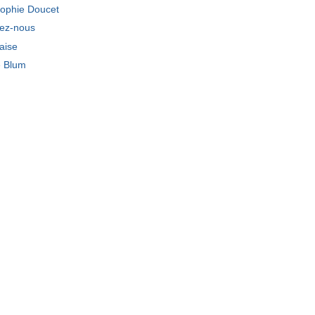
ophie Doucet
tez-nous
laise
e Blum