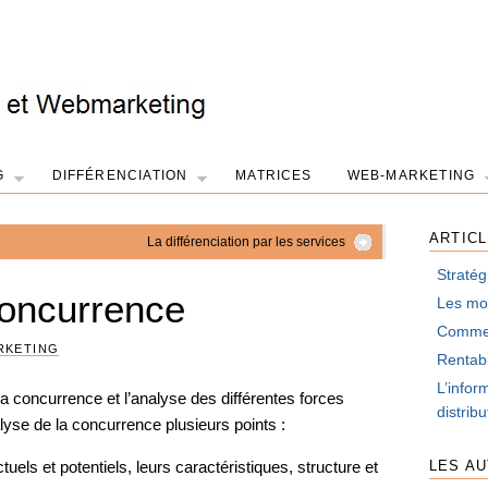
G
DIFFÉRENCIATION
MATRICES
WEB-MARKETING
ARTIC
La différenciation par les services
Stratég
concurrence
Les mot
Comment
RKETING
Rentabi
L’infor
la concurrence et l’analyse des différentes forces
distrib
yse de la concurrence plusieurs points :
tuels et potentiels, leurs caractéristiques, structure et
LES A