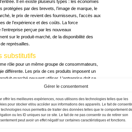
’entrée. Il en existe plusieurs types : les économies
its protégées par des brevets, l’image de marque, le
ché, le prix de revient des fournisseurs, l’accès aux
es de l’expérience et des coûts. La force
e l’entreprise perçue par les nouveaux
t sur le produit-marché, de la disponibilité des
de représailles.
substitutifs
 même rôle pour un même groupe de consommateurs,
e différente. Les prix de ces produits imposent un
produit-marché peuvent utiliser. L’entreprise doit se
oduits qui répondent à la même nécessité générique ou
Gérer le consentement
st nécessaire de surveiller les évolutions
r offrir les meilleures expériences, nous utilisons des technologies telles que les
kies pour stocker et/ou accéder aux informations des appareils. Le fait de consenti
 technologies nous permettra de traiter des données telles que le comportement d
n des clients doit aussi faire
igation ou les ID uniques sur ce site. Le fait de ne pas consentir ou de retirer son
la concurrence
sentement peut avoir un effet négatif sur certaines caractéristiques et fonctions.
rentabilité de l’entreprise. L’importance de ce pouvoir de