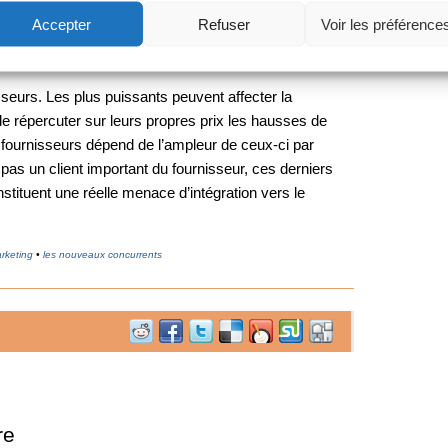
ion des produits, les coûts de revient des fournisseurs,
Accepter
Refuser
Voir les préférence
usqu’à l’origine et disposent des informations sur les
 des commandes.
seurs. Les plus puissants peuvent affecter la
i de répercuter sur leurs propres prix les hausses de
 fournisseurs dépend de l’ampleur de ceux-ci par
t pas un client important du fournisseur, ces derniers
onstituent une réelle menace d’intégration vers le
rketing
•
les nouveaux concurrents
re