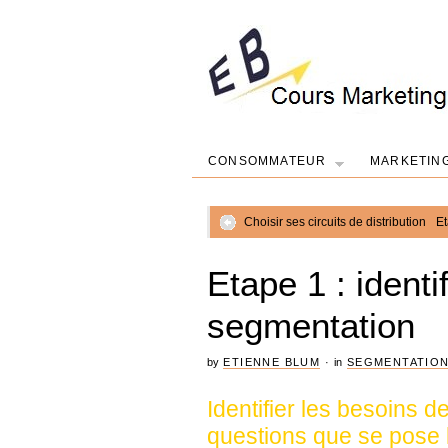
CONSOMMATEUR
MARKETIN
Choisir ses circuits de distribution
Et
Etape 1 : identi
segmentation
by
ETIENNE BLUM
·
in
SEGMENTATION
Identifier les besoins d
questions que se pose l