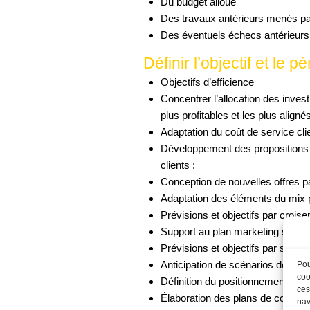
Du budget alloué
Des travaux antérieurs menés par
Des éventuels échecs antérieurs 
Définir l’objectif et le
Objectifs d’efficience
Concentrer l’allocation des inve
plus profitables et les plus align
Adaptation du coût de service cli
Développement des propositions 
clients :
Conception de nouvelles offres 
Adaptation des éléments du mix
Prévisions et objectifs par crois
Support au plan marketing straté
Prévisions et objectifs par segme
Anticipation de scénarios de rupt
Pou
coo
Définition du positionnement sur
ces
Élaboration des plans de compte c
nav