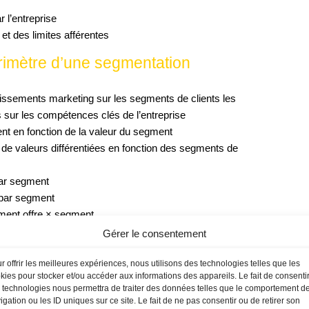
 l’entreprise
et des limites afférentes
 périmètre d’une segmentation
stissements marketing sur les segments de clients les
és sur les compétences clés de l’entreprise
ent en fonction de la valeur du segment
de valeurs différentiées en fonction des segments de
par segment
 par segment
ement offre × segment
gique
Gérer le consentement
nt
ures
r offrir les meilleures expériences, nous utilisons des technologies telles que les
kies pour stocker et/ou accéder aux informations des appareils. Le fait de consenti
 le marché
 technologies nous permettra de traiter des données telles que le comportement d
lient par les équipes de vente.
igation ou les ID uniques sur ce site. Le fait de ne pas consentir ou de retirer son