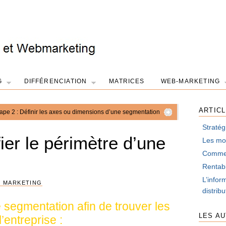
G
DIFFÉRENCIATION
MATRICES
WEB-MARKETING
ARTIC
ape 2 : Définir les axes ou dimensions d’une segmentation
Stratég
fier le périmètre d’une
Les mot
Comment
Rentabi
L’infor
 MARKETING
distrib
e segmentation afin de trouver les
LES A
’entreprise :