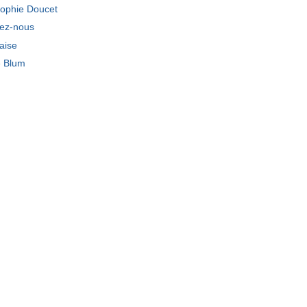
ophie Doucet
tez-nous
laise
e Blum