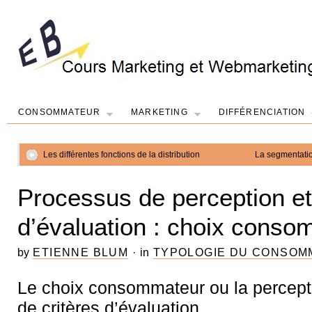
CONSOMMATEUR
MARKETING
DIFFÉRENCIATION
Les différentes fonctions de la distribution
La segmentatio
Processus de perception et
d’évaluation : choix cons
by
ETIENNE BLUM
·
in
TYPOLOGIE DU CONSOM
Le choix consommateur ou la percepti
de critères d’évaluation.