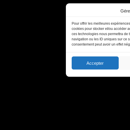
Gére
Pour offrir les meilleures expériences
cookies pour stocker et/ou accéder au
ces technologies nous permettra de t
navigation ou les ID uniques sur ce si
consentement peut avoir un effet négat
Accepter